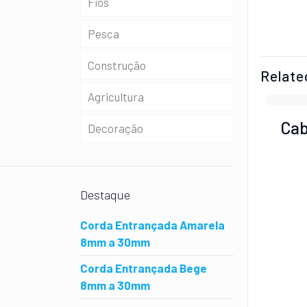
Fios
Cabos de Adriça
Pesca
Cabos de Amarração
Construção
Cabos Elásticos
Relate
Agricultura
Cabos Escota
Cab
Decoração
Cabos Nauticos
Ganchetas
Destaque
Corda Entrançada Amarela
8mm a 30mm
Corda Entrançada Bege
8mm a 30mm