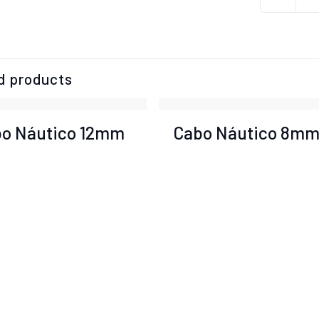
d products
o Náutico 12mm
Cabo Náutico 8m