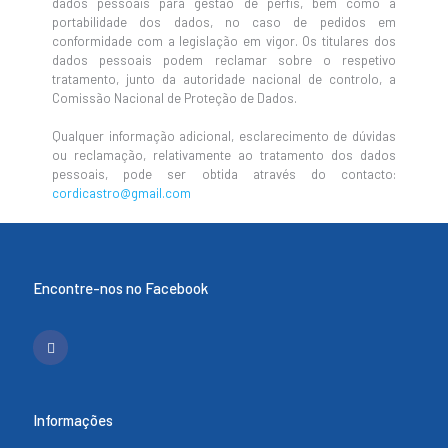
dados pessoais para gestão de perfis, bem como a
portabilidade dos dados, no caso de pedidos em
conformidade com a legislação em vigor. Os titulares dos
dados pessoais podem reclamar sobre o respetivo
tratamento, junto da autoridade nacional de controlo, a
Comissão Nacional de Proteção de Dados.
Qualquer informação adicional, esclarecimento de dúvidas
ou reclamação, relativamente ao tratamento dos dados
pessoais, pode ser obtida através do contacto:
cordicastro@gmail.com
Encontre-nos no Facebook
Informações