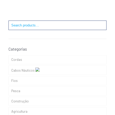
Categorias
Cordas
Cabos Náuticos
Fios
Cabos de Adriça
Pesca
Cabos de Amarração
Construção
Cabos Elásticos
Agricultura
Cabos Escota