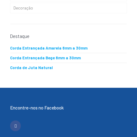
Decoração
Cabos Nauticos Ganchetas
Destaque
Corda Entrançada Amarela 8mm a 30mm
Corda Entrançada Bege 8mm a 30mm
Corda de Juta Natural
Encontre-nos no Facebook