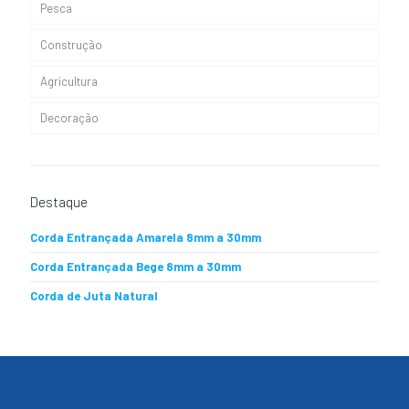
Pesca
Cabos de Amarração
Construção
Cabos Elásticos
Agricultura
Cabos Escota
Decoração
Cabos Nauticos Ganchetas
Destaque
Corda Entrançada Amarela 8mm a 30mm
Corda Entrançada Bege 8mm a 30mm
Corda de Juta Natural